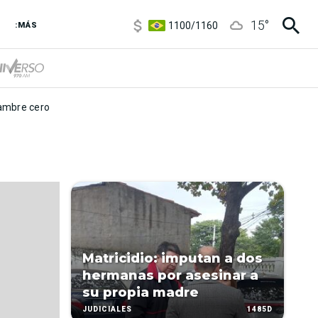
5900
/
5960
15
°
1100
/
1160
:MÁS
3,8
/
4
6850
/
7200
5900
/
5960
mbre cero
Matricidio: imputan a dos
hermanas por asesinar a
su propia madre
1485D
JUDICIALES