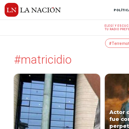
POLÍTIC
ELEGÍ Y
ESCUC
TU RADIO
PREF
#Terremo
#matricidio
Actor 
fue co
perpet