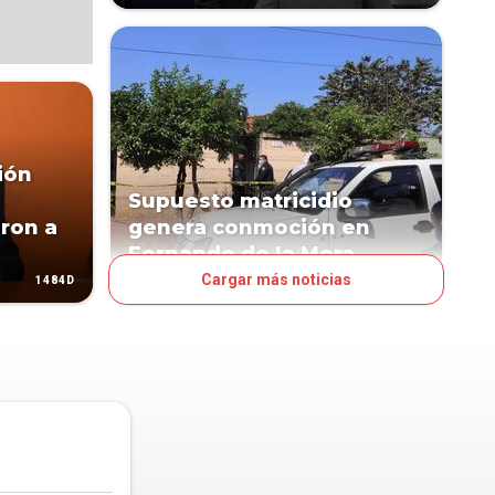
ión
Supuesto matricidio
ron a
genera conmoción en
Fernando de la Mora
Cargar más noticias
1484D
2189D
PAÍS