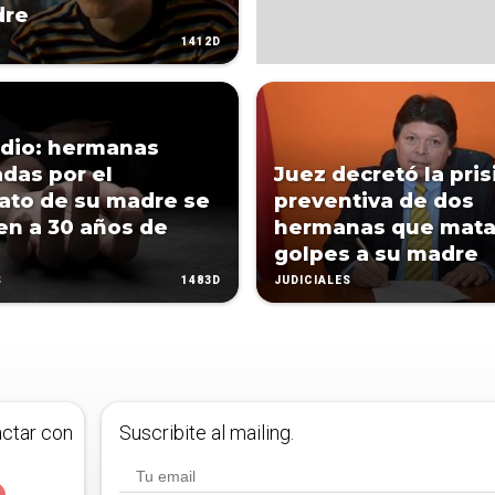
dre
1412D
idio: hermanas
das por el
Juez decretó la pris
ato de su madre se
preventiva de dos
n a 30 años de
hermanas que mata
golpes a su madre
1483D
S
JUDICIALES
actar con
Suscribite al mailing.