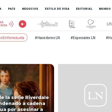
A
PAÍS
NEGOCIOS
ESTILO DE VIDA
EDITORIAL
MUNDO
HÁ
ERIDA
toEnVenezuela
#Hacedores LN
#Especiales LN
#Ha
de la serie Riverdale
ndenado a cadena
ua por asesinar a