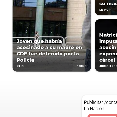
su ma
LN POP
Matric
Joven que habría
imputa
asesinado a su madre en
asesin
CDE fue detenido por la
expone
Policía
cárcel
1387D
PAÍS
JUDICIALE
Publicitar /cont
La Nación