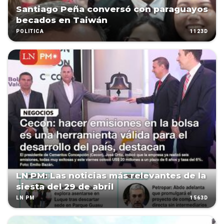
Santiago Peña conversó con paraguayos
becados en Taiwán
1123D
POLÍTICA
LN PM: Las noticias más relevantes de la
siesta del 29 de abril
1563D
LN PM