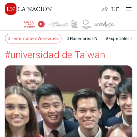
13
°
ESCUCHÁ
TU RADIO
PREFERIDA
#TerremotoEnVenezuela
#Hacedores LN
#Especiales LN
#universidad de Taiwán