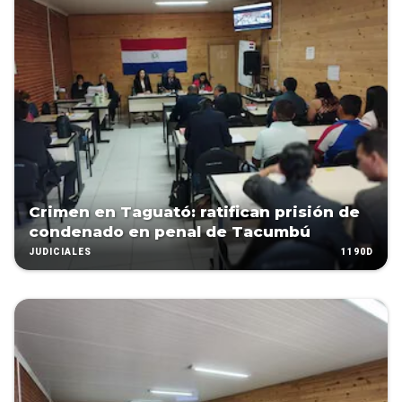
Crimen en Taguató: ratifican prisión de
condenado en penal de Tacumbú
1190D
JUDICIALES