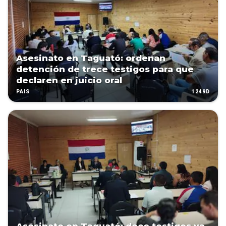
Asesinato en Taguató: ordenan
detención de trece testigos para que
declaren en juicio oral
1249D
PAÍS