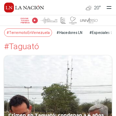
20
°
ESCUCHÁ
TU RADIO
PREFERIDA
#TerremotoEnVenezuela
#Hacedores LN
#Especiales LN
#Taguató
Crimen en Taguató: condenan a 4 años