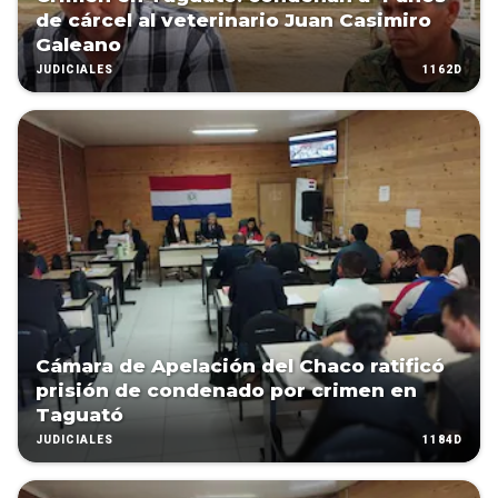
de cárcel al veterinario Juan Casimiro
Galeano
1162D
JUDICIALES
Cámara de Apelación del Chaco ratificó
prisión de condenado por crimen en
Taguató
1184D
JUDICIALES