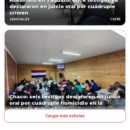
Asesinato en Taguató: doce testigos ya
declararon en juicio oral por cuádruple
crimen
1259D
JUDICIALES
Chaco: seis testigos declararon en juicio
oral por cuádruple homicidio en la
estancia Taguató
Cargar más noticias
1262D
JUDICIALES