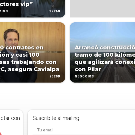
ctores vip”
1726D
CIÓN
0 contratos en
Arrancó construcci
ión y casi 100
tramo de 100 kilóm
as trabajando con
que agilizará conex
C, asegura Cavialpa
con Pilar
2020D
NEGOCIOS
actar con
Suscribite al mailing.