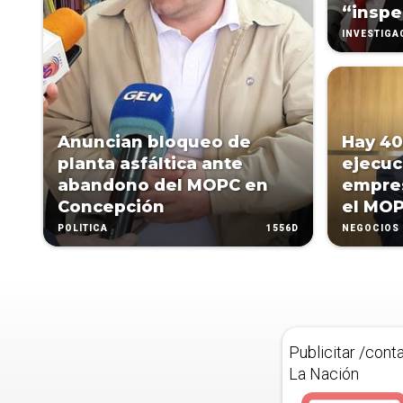
“inspe
INVESTIGA
Anuncian bloqueo de
Hay 40
planta asfáltica ante
ejecuc
abandono del MOPC en
empres
Concepción
el MOP
1556D
POLÍTICA
NEGOCIOS
Publicitar /cont
La Nación