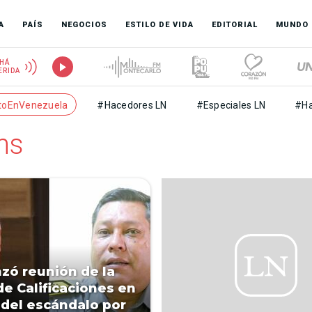
A
PAÍS
NEGOCIOS
ESTILO DE VIDA
EDITORIAL
MUNDO
HÁ
ERIDA
toEnVenezuela
#Hacedores LN
#Especiales LN
#Ha
ns
ó reunión de la
de Calificaciones en
del escándalo por