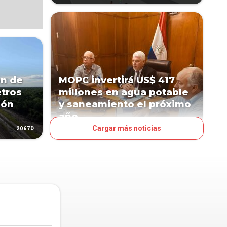
ón de
MOPC invertirá US$ 417
etros
millones en agua potable
ión
y saneamiento el próximo
año
Cargar más noticias
2067D
2100D
NEGOCIOS