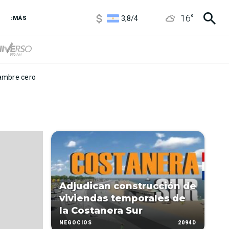
1100
/
1160
16
°
3,8
/
4
:MÁS
6850
/
7200
5900
/
5960
mbre cero
Adjudican construcción de
viviendas temporales de
la Costanera Sur
2094D
NEGOCIOS