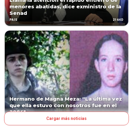
Llama la atención el rápido entierro de
menores abatidas, dice exministro de la
Senad
2164D
PAÍS
Hermano de Magna Meza: “La última vez
que ella estuvo con nosotros fue en el
2004″
Cargar más noticias
2164D
PAÍS