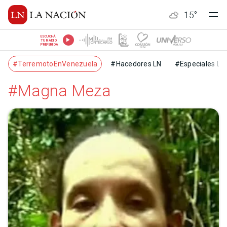
15
°
ESCUCHÁ
TU RADIO
PREFERIDA
#TerremotoEnVenezuela
#Hacedores LN
#Especiales LN
#Magna Meza