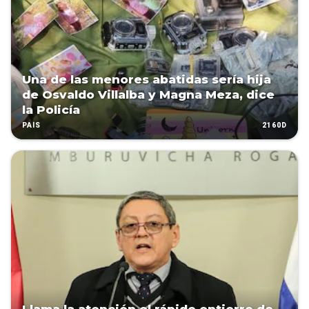
Una de las menores abatidas sería hija
de Osvaldo Villalba y Magna Meza, dice
la Policía
2160D
PAÍS