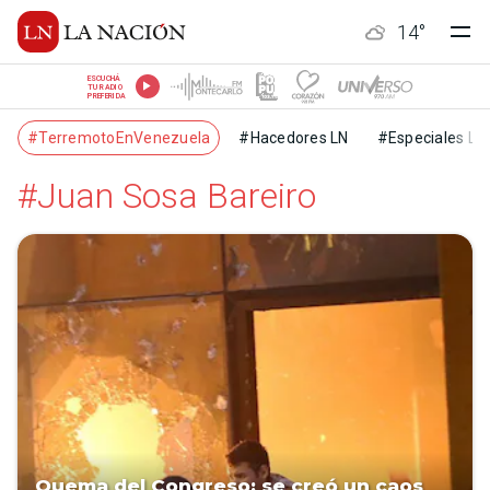
14
°
ESCUCHÁ
TU RADIO
PREFERIDA
#TerremotoEnVenezuela
#Hacedores LN
#Especiales LN
#Juan Sosa Bareiro
Quema del Congreso: se creó un caos