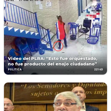
Video del PLRA: “Esto fue orquestado,
no fue producto del enojo ciudadano”
2216D
POLÍTICA