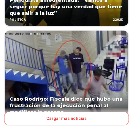
Periodista amedrentada: " Vamos a
seguir porque hay una verdad que tiene
que salir a la luz”
2202D
POLÍTICA
Caso Rodrigo: Fiscala dice que hubo una
frustración de la ejecución penal al
modificar la escena
Cargar más noticias
2213D
HOY