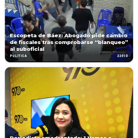
Escopeta de Báez: Abogado pide cambio
de fiscales tras comprobarse “blanqueo”
al suboficial
2201D
POLÍTICA