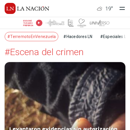
19
°
ESCUCHÁ
TU RADIO
PREFERIDA
#TerremotoEnVenezuela
#Hacedores LN
#Especiales LN
#Escena del crimen
Levantaron evidencias sin autorización