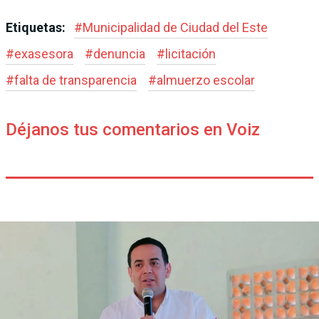
Etiquetas:
#
Municipalidad de Ciudad del Este
#
exasesora
#
denuncia
#
licitación
#
falta de transparencia
#
almuerzo escolar
Déjanos tus comentarios en Voiz