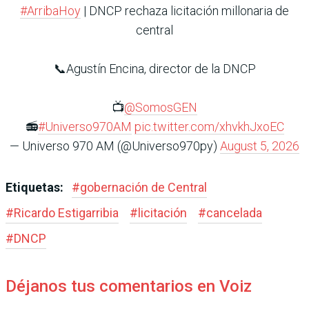
#ArribaHoy
| DNCP rechaza licitación millonaria de
central
📞Agustín Encina, director de la DNCP
📺
@SomosGEN
📻
#Universo970AM
pic.twitter.com/xhvkhJxoEC
— Universo 970 AM (@Universo970py)
August 5, 2026
Etiquetas:
#
gobernación de Central
#
Ricardo Estigarribia
#
licitación
#
cancelada
#
DNCP
Déjanos tus comentarios en Voiz