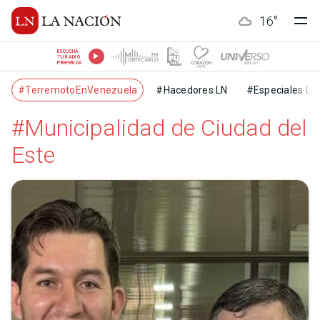
16
°
ESCUCHÁ
TU RADIO
PREFERIDA
#TerremotoEnVenezuela
#Hacedores LN
#Especiales LN
#Municipalidad de Ciudad del
Este