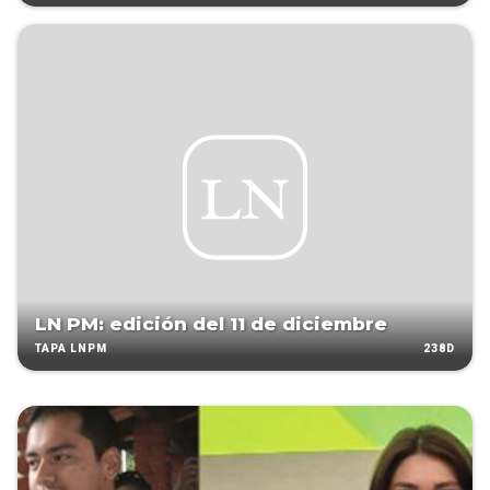
LN PM: edición del 11 de diciembre
238D
TAPA LNPM