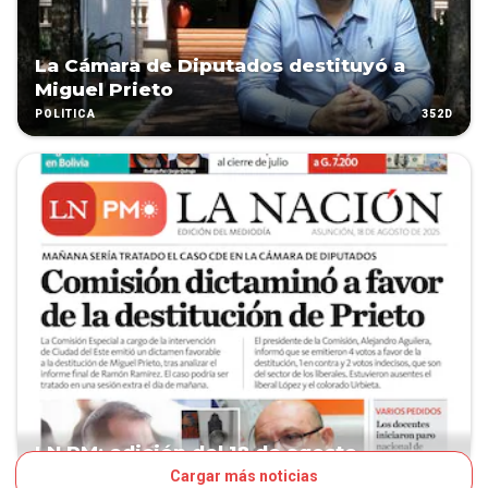
La Cámara de Diputados destituyó a
Miguel Prieto
352D
POLÍTICA
LN PM: edición del 18 de agosto
Cargar más noticias
353D
TAPA LNPM