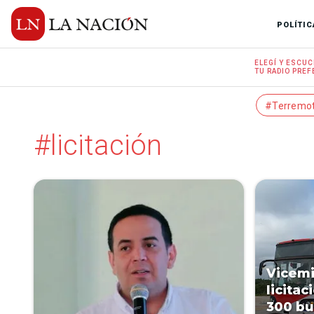
POLÍTIC
ELEGÍ Y
ESCUC
TU RADIO
PREF
#Terremo
#licitación
Vicemi
licitac
300 bu