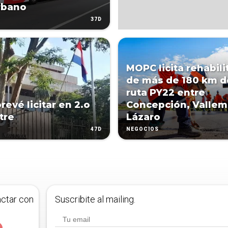
rbano
37D
MOPC licita rehabili
de más de 180 km d
ruta PY22 entre
revé licitar en 2.o
Concepción, Vallemí
tre
Lázaro
47D
NEGOCIOS
actar con
Suscribite al mailing.