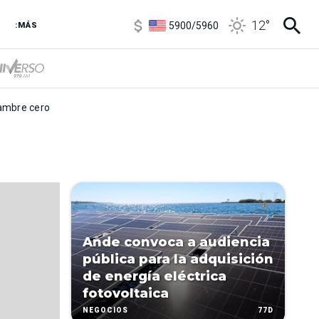
6850
/
7200
12
°
5900
/
5960
:MÁS
1100
/
1160
3,8
/
4
6850
/
7200
5900
/
5960
mbre cero
Ande convoca a audiencia
pública para la adquisición
de energía eléctrica
fotovoltaica
77D
NEGOCIOS