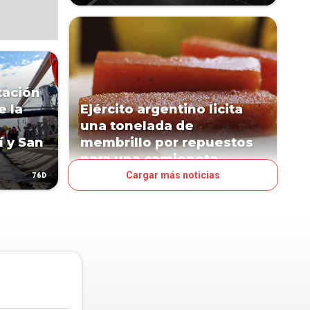
tación
e la
Ejército argentino licita
una tonelada de
 y San
membrillo por repuestos
para una camioneta
Cargar más noticias
76D
78D
MUNDO