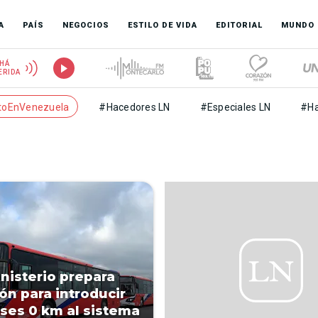
A
PAÍS
NEGOCIOS
ESTILO DE VIDA
EDITORIAL
MUNDO
HÁ
ERIDA
toEnVenezuela
#Hacedores LN
#Especiales LN
#Ha
nisterio prepara
ión para introducir
ses 0 km al sistema