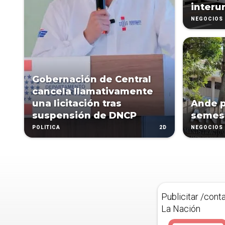
interu
NEGOCIOS
Gobernación de Central
cancela llamativamente
una licitación tras
Ande p
suspensión de DNCP
semes
2D
POLÍTICA
NEGOCIOS
Publicitar /cont
La Nación