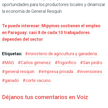
oportunidades para los productores locales y dinamizar
la economía de General Resquín.
Te puede interesar: Mipymes sostienen el empleo
en Paraguay: casi 8 de cada 10 trabajadores
dependen del sector
Etiquetas:
#
ministerio de agricultura y ganaderia
#
MAG
#
Carlos gimenez
#
frigorifico
#
San pedro
#
general resquin
#
empresa privada
#
inversiones
#
ganado
#
corte vacuno
Déjanos tus comentarios en Voiz