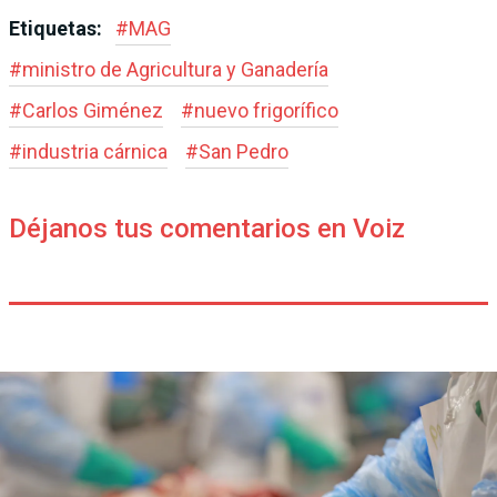
Etiquetas:
#
MAG
#
ministro de Agricultura y Ganadería
#
Carlos Giménez
#
nuevo frigorífico
#
industria cárnica
#
San Pedro
Déjanos tus comentarios en Voiz