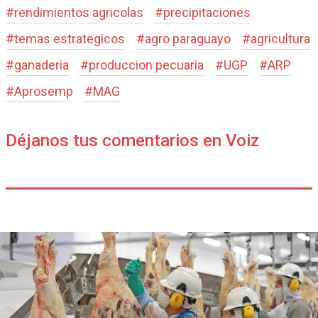
#
rendimientos agricolas
#
precipitaciones
#
temas estrategicos
#
agro paraguayo
#
agricultura
#
ganaderia
#
produccion pecuaria
#
UGP
#
ARP
#
Aprosemp
#
MAG
Déjanos tus comentarios en Voiz