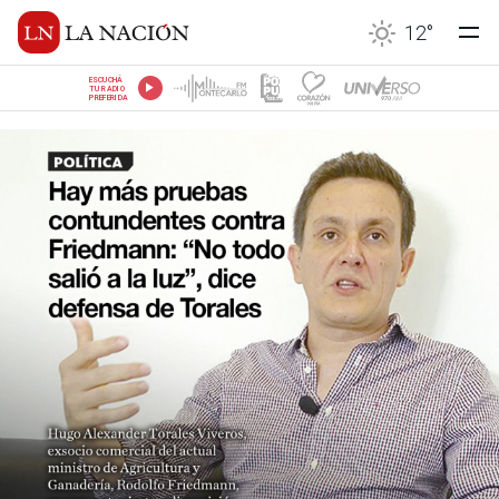
12
°
ESCUCHÁ
TU RADIO
PREFERIDA