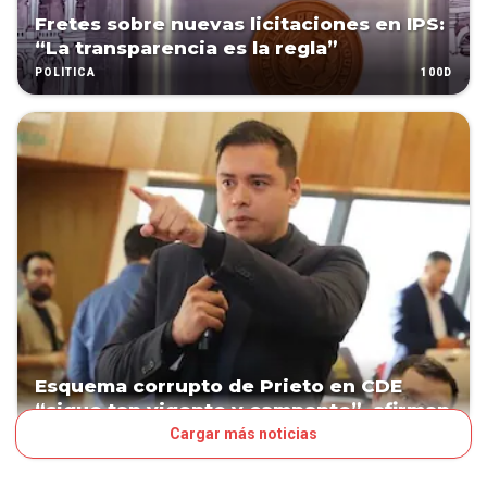
Fretes sobre nuevas licitaciones en IPS:
“La transparencia es la regla”
100D
POLÍTICA
Esquema corrupto de Prieto en CDE
“sigue tan vigente y campante”, afirman
Cargar más noticias
104D
POLÍTICA