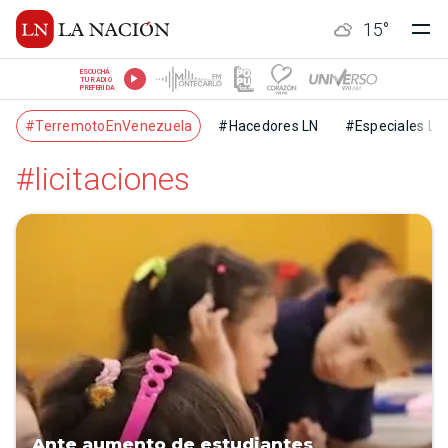
15
°
ESCUCHÁ
TU RADIO
PREFERIDA
#TerremotoEnVenezuela
#Hacedores LN
#Especiales LN
#licitaciones
Ante aumento de estudiantes