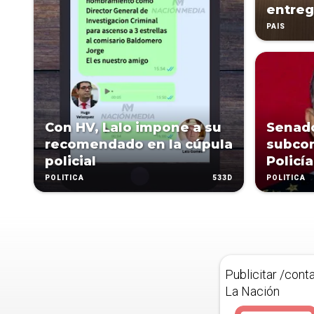
entre
PAÍS
Con HV, Lalo impone a su
Senado
recomendado en la cúpula
subco
policial
Policí
533D
POLÍTICA
POLÍTICA
Publicitar /cont
La Nación