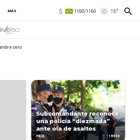
5900
/
5960
16
°
1100
/
1160
:MÁS
3,8
/
4
6850
/
7200
5900
/
5960
mbre cero
Subcomandante reconoce
una policía “diezmada”
ante ola de asaltos
1893D
PAÍS