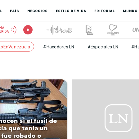
A
PAÍS
NEGOCIOS
ESTILO DE VIDA
EDITORIAL
MUNDO
HÁ
ERIDA
toEnVenezuela
#Hacedores LN
#Especiales LN
#Ha
ocen si el fusil de
cía que tenía un
o fue robado o