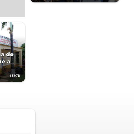
na de
ue a
1597D