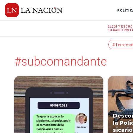
POLÍTIC
ELEGÍ Y
ESCUC
TU RADIO
PREF
#Terremo
#subcomandante
Descon
la Poli
sicari