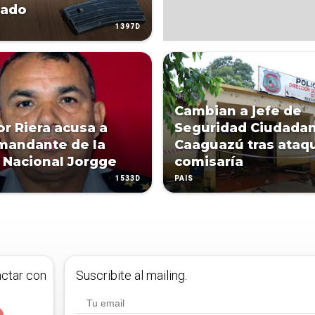
gado
1397D
Cambian a jefe de
r Riera acusa a
Seguridad Ciudada
mandante de la
Caaguazú tras ataq
a Nacional Jorgge
comisaría
1533D
PAÍS
actar con
Suscribite al mailing.