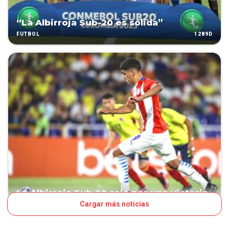
“La Albirroja Sub-20 es sólida”
1289D
FÚTBOL
La Albirroja Sub 20 sale por una victoria
Cargar más noticias
1293D
FÚTBOL