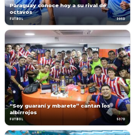
Paraguay conoce hoy a su rival de
octavos
305D
FÚTBOL
“Soy guaraní y mbarete” cantan los
albirrojos
537D
FÚTBOL