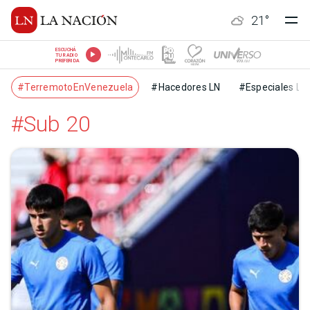
21
°
ESCUCHÁ
TU RADIO
PREFERIDA
#TerremotoEnVenezuela
#Hacedores LN
#Especiales LN
#Sub 20