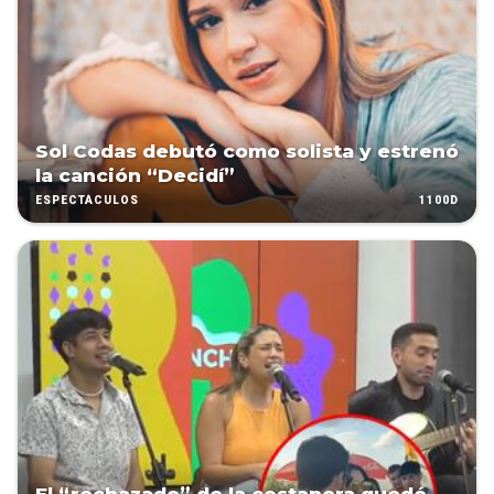
Sol Codas debutó como solista y estrenó
la canción “Decidí”
1100D
ESPECTÁCULOS