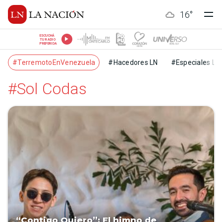
16
°
ESCUCHÁ
TU RADIO
PREFERIDA
#TerremotoEnVenezuela
#Hacedores LN
#Especiales LN
#Sol Codas
“Contigo Quiero”: El himno de