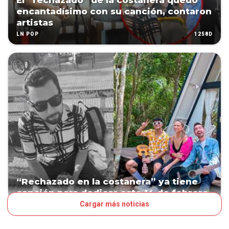
El “rechazado” de la costanera quedó
encantadísimo con su canción, contaron
artistas
1258D
LN POP
“Rechazado en la costanera” ya tiene
canción para dedicar este 14 de febrero
Cargar más noticias
1271D
LN POP