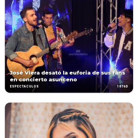
José Viera desató la euforia de sus fans
en concierto asunceno
1076D
ESPECTÁCULOS