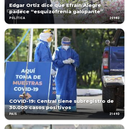
Edgar Ortiz dice que Efraín Alegre
padece “esquizofrenia galopante”
2098D
POLÍTICA
COVID-19: Central tiene subregistro de
30.000 casos positivos
2149D
PAÍS