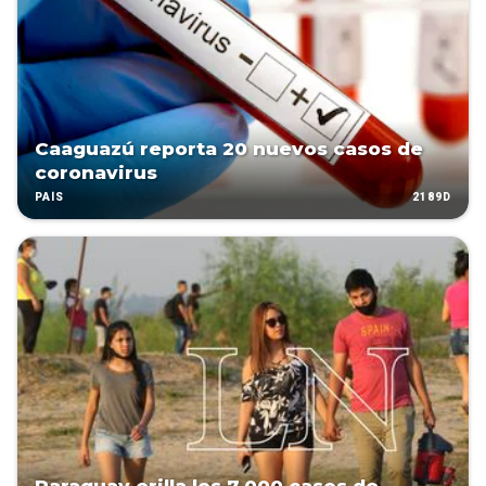
Caaguazú reporta 20 nuevos casos de
coronavirus
2189D
PAÍS