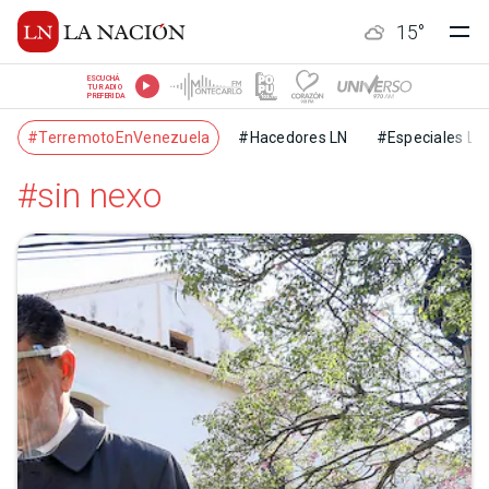
15
°
ESCUCHÁ
TU RADIO
PREFERIDA
#TerremotoEnVenezuela
#Hacedores LN
#Especiales LN
#sin nexo