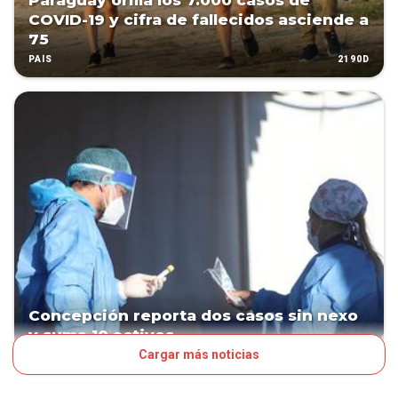
Paraguay orilla los 7.000 casos de
COVID-19 y cifra de fallecidos asciende a
75
2190D
PAÍS
Concepción reporta dos casos sin nexo
y suma 10 activos
Cargar más noticias
2190D
PAÍS