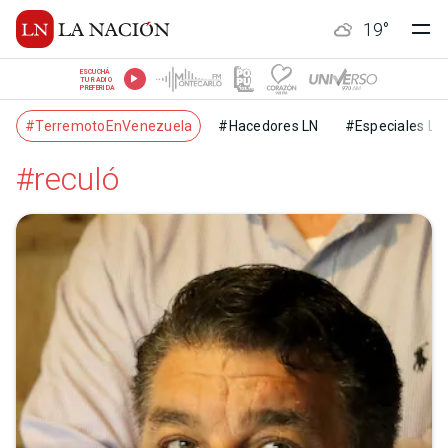
19
°
ESCUCHÁ
TU RADIO
PREFERIDA
#TerremotoEnVenezuela
#Hacedores LN
#Especiales LN
#reculó