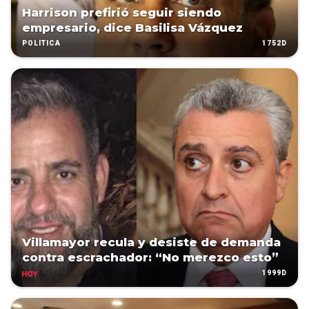
Harrison prefirió seguir siendo
empresario, dice Basilisa Vázquez
1752D
POLÍTICA
Villamayor recula y desiste de demanda
contra escrachador: “No merezco esto”
1999D
HOY