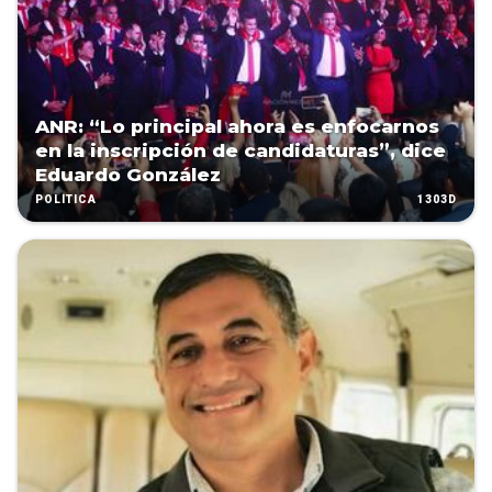
ANR: “Lo principal ahora es enfocarnos
en la inscripción de candidaturas”, dice
Eduardo González
1303D
POLÍTICA