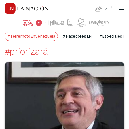
21
°
ESCUCHÁ
TU RADIO
PREFERIDA
#TerremotoEnVenezuela
#Hacedores LN
#Especiales LN
#priorizará