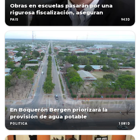
Obras en escuelas pasarán por una
rigurosa fiscalización, aseguran
943D
PAÍS
En Boquerón Bergen priorizará la
provisión de agua potable
1081D
POLÍTICA