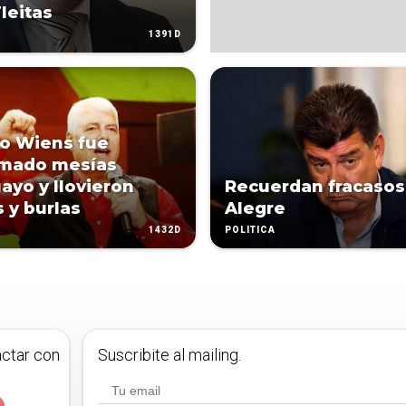
leitas
1391D
o Wiens fue
amado mesías
ayo y llovieron
Recuerdan fracasos
s y burlas
Alegre
1432D
POLÍTICA
actar con
Suscribite al mailing.