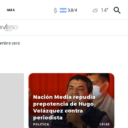
1100
/
1160
14
°
3,8
/
4
:MÁS
6850
/
7200
5900
/
5960
mbre cero
Nación Media repudia
prepotencia de Hugo
Velázquez contra
periodista
1514D
POLÍTICA