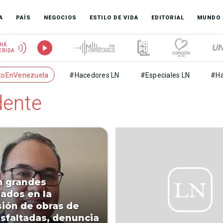
A
PAÍS
NEGOCIOS
ESTILO DE VIDA
EDITORIAL
MUNDO
HÁ
ERIDA
toEnVenezuela
#Hacedores LN
#Especiales LN
#Ha
dente
n grandes
ados en la
ión de obras de
asfaltadas, denuncia