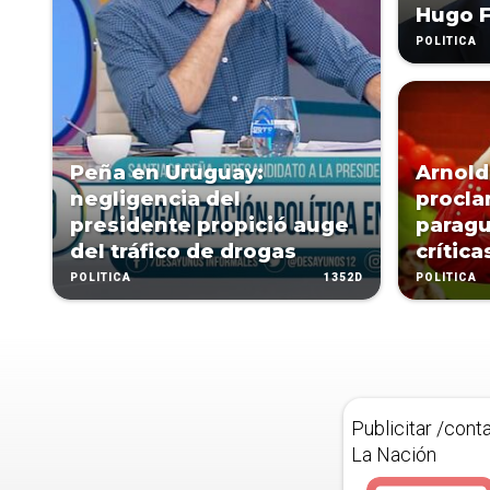
Hugo F
POLÍTICA
Peña en Uruguay:
Arnold
negligencia del
procl
presidente propició auge
paragu
del tráfico de drogas
crítica
1352D
POLÍTICA
POLÍTICA
Publicitar /cont
La Nación