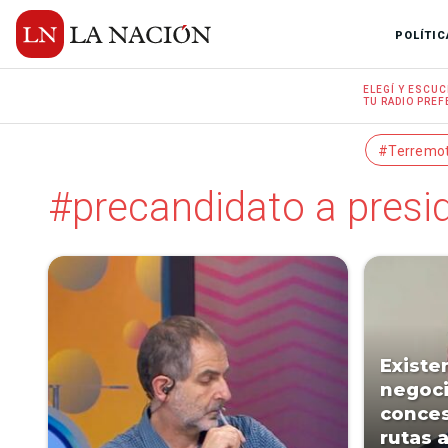
POLÍTIC
ELEGÍ Y
ESCUC
TU RADIO
PREF
#Terremo
#precandidato a presi
Existe
negoci
conces
rutas 