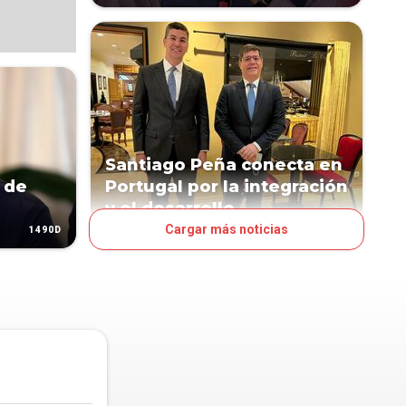
Santiago Peña conecta en
 de
Portugal por la integración
y el desarrollo
Cargar más noticias
1490D
1625D
NEGOCIOS