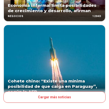
Economía informal limita posibilidades
de crecimiento y desarrollo, afirman
1204D
NEGOCIOS
Cohete chino: “Existe una mínima
posibilidad de que caiga en Paraguay”,
según la AEP
Cargar más noticias
1920D
TENDENCIAS