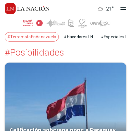
21
°
ESCUCHÁ
TU RADIO
PREFERIDA
#TerremotoEnVenezuela
#Hacedores LN
#Especiales LN
#Posibilidades
Calificación soberana pone a Paraguay