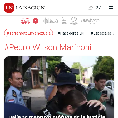
27
°
ESCUCHÁ
TU RADIO
PREFERIDA
#TerremotoEnVenezuela
#Hacedores LN
#Especiales LN
#Pedro Wilson Marinoni
Dalia se mantuvo prófuga de la justicia