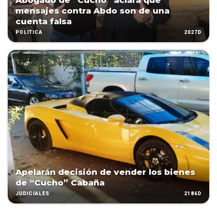
Abogado de “Cucho” aclara que
mensajes contra Abdo son de una
cuenta falsa
2027D
POLÍTICA
Apelarán decisión de vender los bienes
de “Cucho” Cabaña
2186D
JUDICIALES