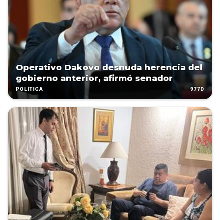
Operativo Dakovo desnuda herencia del
gobierno anterior, afirmó senador
977D
POLÍTICA