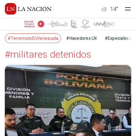
14
°
ESCUCHÁ
TU RADIO
PREFERIDA
#TerremotoEnVenezuela
#Hacedores LN
#Especiales LN
#militares detenidos