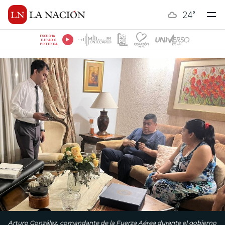
24
°
ESCUCHÁ
TU RADIO
PREFERIDA
Arturo González, comandante de la Fuerza Aérea durante el gobierno