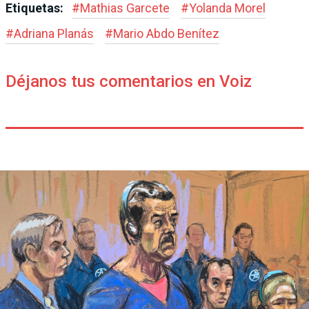
Etiquetas:
#
Mathias Garcete
#
Yolanda Morel
#
Adriana Planás
#
Mario Abdo Benítez
Déjanos tus comentarios en Voiz