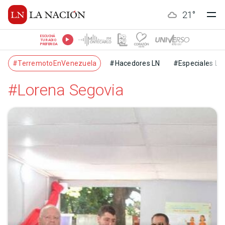
21
°
ESCUCHÁ
TU RADIO
PREFERIDA
#TerremotoEnVenezuela
#Hacedores LN
#Especiales LN
#Lorena Segovia