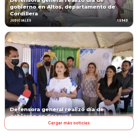
Defensora general realizó día de
gobierno en Altos, departamento de
Cordillera
1594D
JUDICIALES
Defensora general realizó día de
gobierno en Caacupé
Cargar más noticias
1692D
JUDICIALES