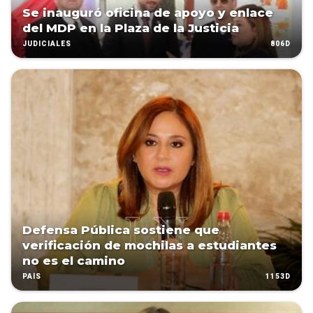
Se inauguró oficina de apoyo y enlace
del MDP en la Plaza de la Justicia
806D
JUDICIALES
Defensa Pública sostiene que
verificación de mochilas a estudiantes
no es el camino
1153D
PAÍS