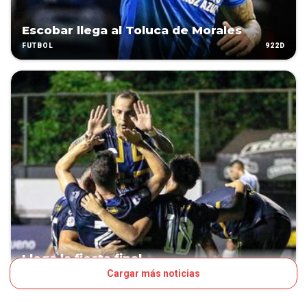
Escobar llega al Toluca de Morales
922D
FÚTBOL
Llega la fiesta final
Cargar más noticias
978D
FÚTBOL