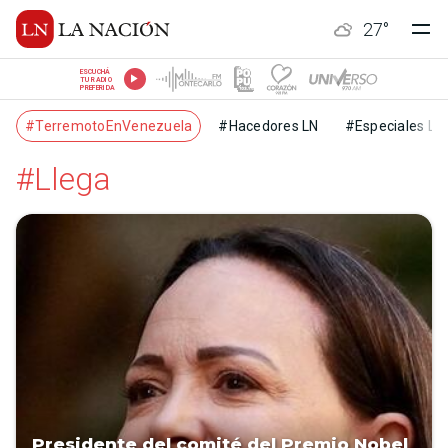
27
°
ESCUCHÁ
TU RADIO
PREFERIDA
#TerremotoEnVenezuela
#Hacedores LN
#Especiales LN
#Llega
Presidente del comité del Premio Nobel