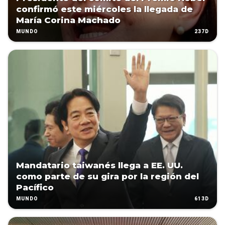
confirmó este miércoles la llegada de
María Corina Machado
237D
MUNDO
Mandatario taiwanés llega a EE. UU.
como parte de su gira por la región del
Pacífico
613D
MUNDO