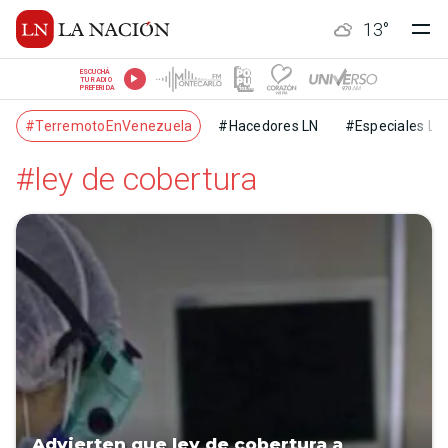
13
°
ESCUCHÁ
TU RADIO
PREFERIDA
#TerremotoEnVenezuela
#Hacedores LN
#Especiales LN
#ley de cobertura
Advierten que ley de cobertura a