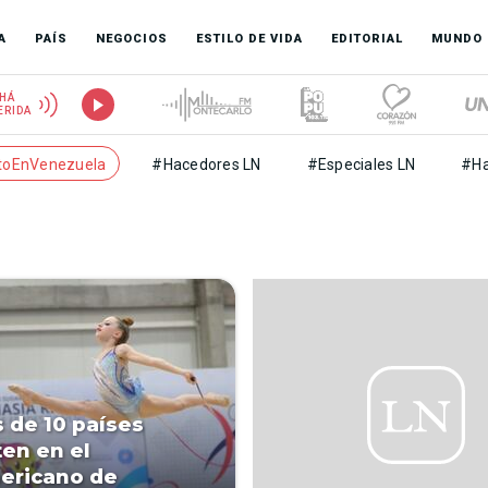
A
PAÍS
NEGOCIOS
ESTILO DE VIDA
EDITORIAL
MUNDO
HÁ
ERIDA
toEnVenezuela
#Hacedores LN
#Especiales LN
#Ha
s de 10 países
en en el
ericano de