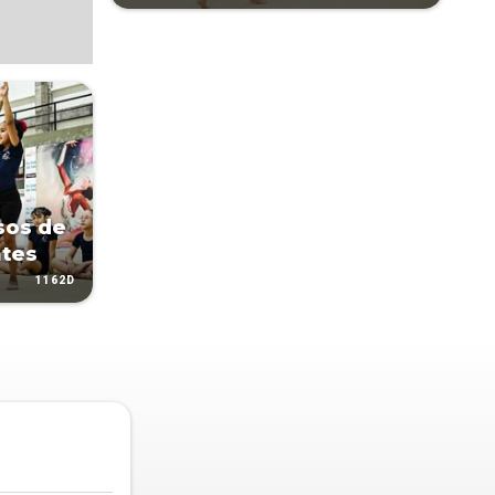
sos de
tes
1162D