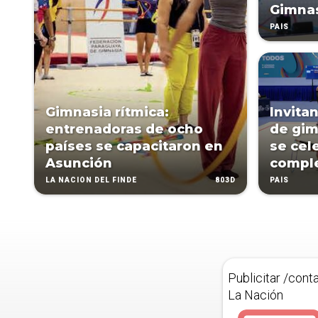
Gimnas
PAÍS
Gimnasia rítmica:
Invita
entrenadoras de ocho
de gim
países se capacitaron en
se cel
Asunción
compl
803D
LA NACIÓN DEL FINDE
PAÍS
Publicitar /cont
La Nación