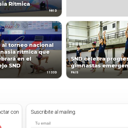
ia Rítmica
981D
n al torneo nacional
nasia rítmica que
ebrará en el
SND celebra progre
ejo SND
gimnastas emergen
1133D
PAÍS
actar con
Suscribite al mailing.