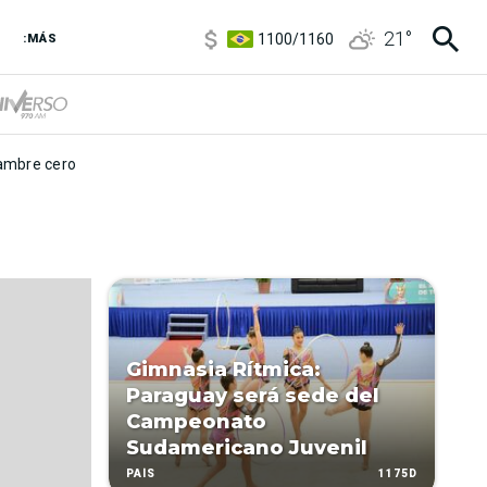
5900
/
5960
21
°
1100
/
1160
:MÁS
3,8
/
4
6850
/
7200
5900
/
5960
mbre cero
Gimnasia Rítmica:
Paraguay será sede del
Campeonato
Sudamericano Juvenil
1175D
PAÍS