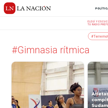
POLÍTIC
ELEGÍ Y
ESCUC
TU RADIO
PREF
#Terremo
#Gimnasia rítmica
Atleta
compit
Sudam