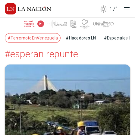
17
°
ESCUCHÁ
TU RADIO
PREFERIDA
#TerremotoEnVenezuela
#Hacedores LN
#Especiales LN
#esperan repunte