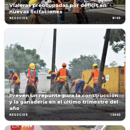
Vialeras preocupadas por déficit en
nuevas licitaciones
810D
NEGOCIOS
Prevén un repunte para la construcción
y la ganadería en el último trimestre del
año
1046D
NEGOCIOS