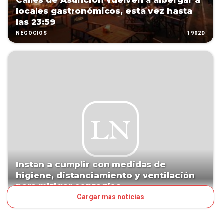
Calles de Asunción vuelven a albergar a
locales gastronómicos, esta vez hasta
las 23:59
1902D
NEGOCIOS
Instan a cumplir con medidas de
higiene, distanciamiento y ventilación
para mitigar contagios
Cargar más noticias
1968D
PAÍS