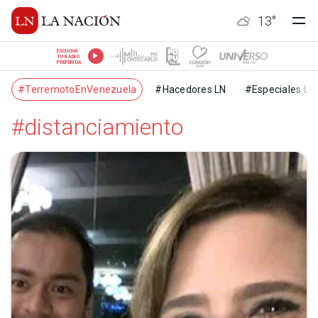
13
°
ESCUCHÁ
TU RADIO
PREFERIDA
#TerremotoEnVenezuela
#Hacedores LN
#Especiales LN
#distanciamiento