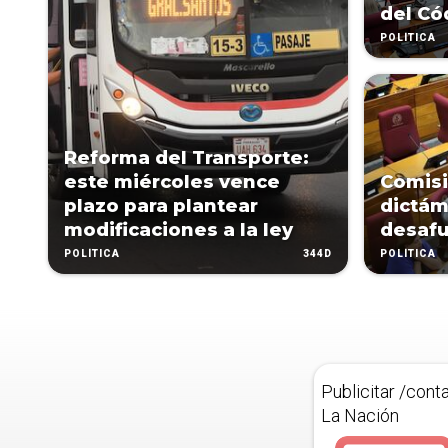
del Có
POLÍTICA
Reforma del Transporte:
este miércoles vence
Comisi
plazo para plantear
dictá
modificaciones a la ley
desaf
344D
POLÍTICA
POLÍTICA
Publicitar /cont
La Nación