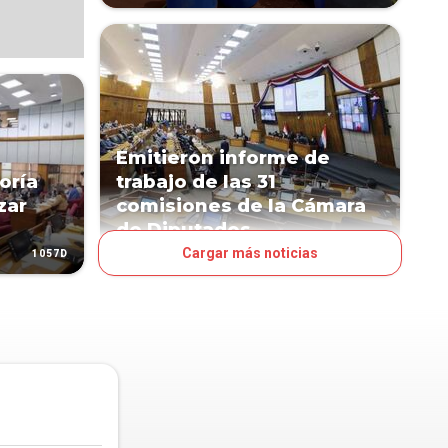
Emitieron informe de
oría
trabajo de las 31
zar
comisiones de la Cámara
de Diputados
Cargar más noticias
1057D
1314D
POLÍTICA