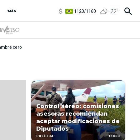
5920
/
5970
22
°
1120
/
1160
:MÁS
3,6
/
3,9
6850
/
7200
5920
/
5970
mbre cero
Control aéreo: comisiones
asesoras recomiendan
aceptar modificaciones de
Diputados
1106D
POLÍTICA