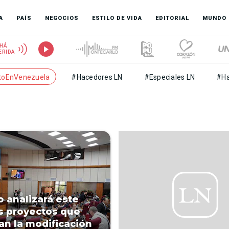
A
PAÍS
NEGOCIOS
ESTILO DE VIDA
EDITORIAL
MUNDO
HÁ
ERIDA
toEnVenezuela
#Hacedores LN
#Especiales LN
#Ha
 analizará este
s proyectos que
an la modificación