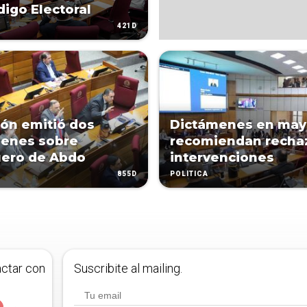
digo Electoral
421D
ón emitió dos
Dictámenes en may
menes sobre
recomiendan recha
uero de Abdo
intervenciones
855D
POLÍTICA
actar con
Suscribite al mailing.