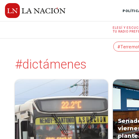
POLÍTIC
ELEGÍ Y
ESCUC
TU RADIO
PREF
#Terremo
#dictámenes
Senado
vierne
plante