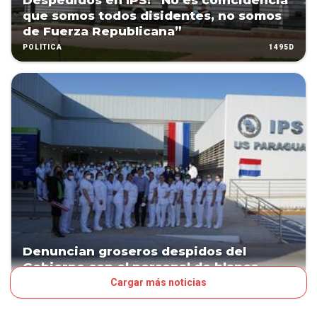
Despedidos en IPS: “No es coincidencia
que somos todos disidentes, no somos
de Fuerza Republicana”
1495D
POLÍTICA
Denuncian groseros despidos del
Gobierno con el personal de blanco
Cargar más noticias
1495D
POLÍTICA