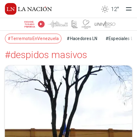
12
°
ESCUCHÁ
TU RADIO
PREFERIDA
#TerremotoEnVenezuela
#Hacedores LN
#Especiales LN
#despidos masivos