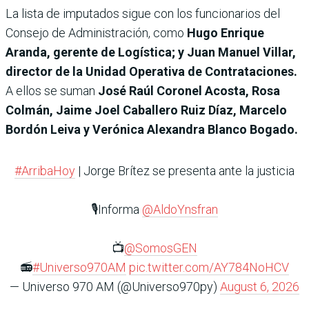
La lista de imputados sigue con los funcionarios del
Consejo de Administración, como
Hugo Enrique
Aranda, gerente de Logística; y Juan Manuel Villar,
director de la Unidad Operativa de Contrataciones.
A ellos se suman
José Raúl Coronel Acosta, Rosa
Colmán, Jaime Joel Caballero Ruiz Díaz, Marcelo
Bordón Leiva y Verónica Alexandra Blanco Bogado.
#ArribaHoy
| Jorge Brítez se presenta ante la justicia
🎙️Informa
@AldoYnsfran
📺
@SomosGEN
📻
#Universo970AM
pic.twitter.com/AY784NoHCV
— Universo 970 AM (@Universo970py)
August 6, 2026