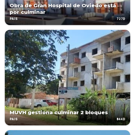
Obra de Gran Hospital de Oviedo está
por culminar
727D
PAÍS
MUVH gestiona culminar 2 bloques
844D
PAÍS