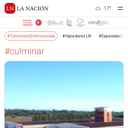
17
°
ESCUCHÁ
TU RADIO
PREFERIDA
#TerremotoEnVenezuela
#Hacedores LN
#Especiales LN
#culminar