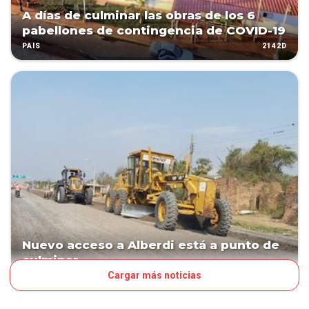
A días de culminar las obras de los 6
pabellones de contingencia de COVID-19
2142D
PAÍS
Nuevo acceso a Alberdi está a punto de
culminar
Cargar más noticias
2170D
NEGOCIOS