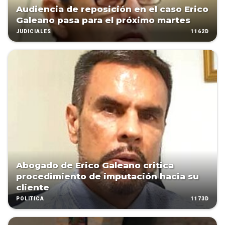
Audiencia de reposición en el caso Erico
Galeano pasa para el próximo martes
1162D
JUDICIALES
Abogado de Erico Galeano critica
procedimiento de imputación hacia su
cliente
1173D
POLÍTICA