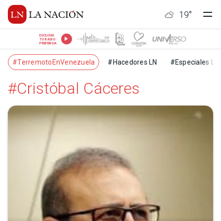
19
°
ESCUCHÁ
TU RADIO
PREFERIDA
#TerremotoEnVenezuela
#Hacedores LN
#Especiales LN
#Cristóbal Cáceres