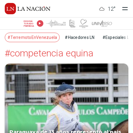
12
°
ESCUCHÁ
TU RADIO
PREFERIDA
#TerremotoEnVenezuela
#Hacedores LN
#Especiales LN
#competencia equina
Paraguaya de 13 años representó al país