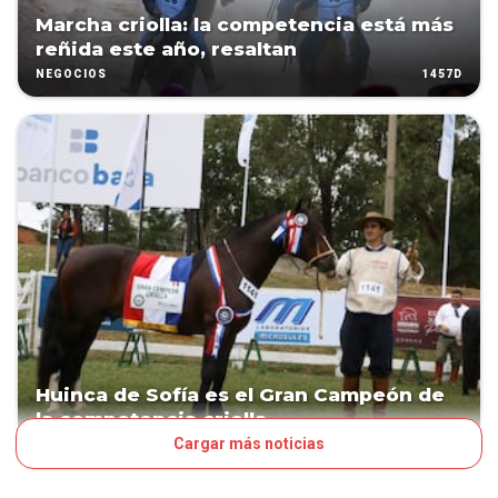
Marcha criolla: la competencia está más
reñida este año, resaltan
1457D
NEGOCIOS
Huinca de Sofía es el Gran Campeón de
la competencia criolla
Cargar más noticias
1486D
NEGOCIOS