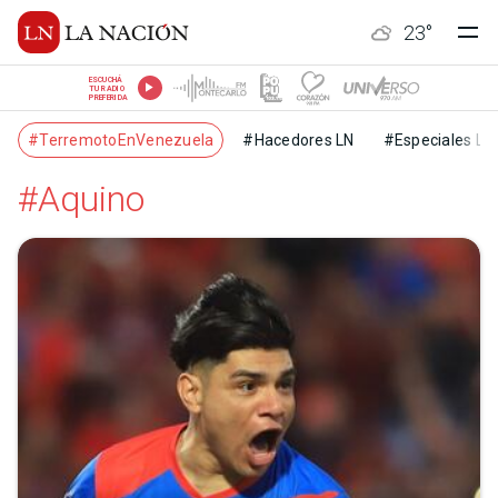
23
°
ESCUCHÁ
TU RADIO
PREFERIDA
#TerremotoEnVenezuela
#Hacedores LN
#Especiales LN
#Aquino