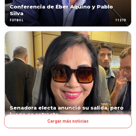
Conferencia de Éber Aquino y Pablo
Silva
1127D
FÚTBOL
Senadora electa anunció su salida, pero
luego se retracta
Cargar más noticias
1136D
POLÍTICA