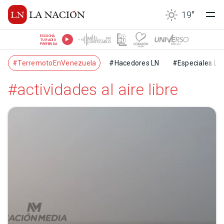
19
°
ESCUCHÁ
TU RADIO
PREFERIDA
#TerremotoEnVenezuela
#Hacedores LN
#Especiales LN
#actividades al aire libre