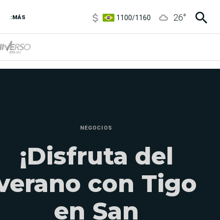
1100
/
1160
26
°
3,8
/
4
:MÁS
6850
/
7200
5900
/
5960
NEGOCIOS
¡Disfruta del
verano con Tigo
en San