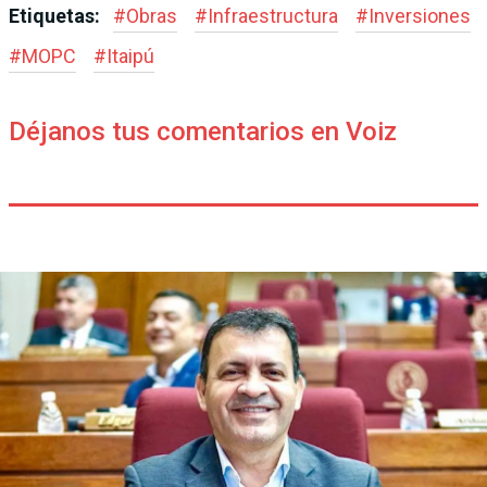
Etiquetas:
#
Obras
#
Infraestructura
#
Inversiones
#
MOPC
#
Itaipú
Déjanos tus comentarios en Voiz