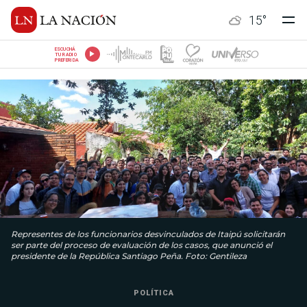
15
°
ESCUCHÁ
TU RADIO
PREFERIDA
Representes de los funcionarios desvinculados de Itaipú solicitarán
ser parte del proceso de evaluación de los casos, que anunció el
presidente de la República Santiago Peña. Foto: Gentileza
POLÍTICA