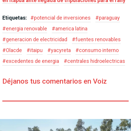
en Itapúa ante llegada de tripulaciones para el rally
Etiquetas:
#
potencial de inversiones
#
paraguay
#
energia renovable
#
america latina
#
generacion de electricidad
#
fuentes renovables
#
Olacde
#
itaipu
#
yacyreta
#
consumo interno
#
excedentes de energia
#
centrales hidroelectricas
Déjanos tus comentarios en Voiz