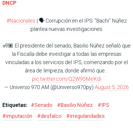
DNCP
#Nacionales
| 🗣️ Corrupción en el IPS: “Bachi” Núñez
plantea nuevas investigaciones
🧏🏽 El presidente del senado, Basilio Núñez señaló que
la Fiscalía debe investigar a todas las empresas
vinculadas a los servicios del IPS, comenzando por el
área de limpieza, donde afirmó que…
pic.twitter.com/Q2W95MeKdi
— Universo 970 AM (@Universo970py)
August 5, 2026
Etiquetas:
#
Senado
#
Basilio Núñez
#
IPS
#
imputación
#
desfalco
#
irregularidades