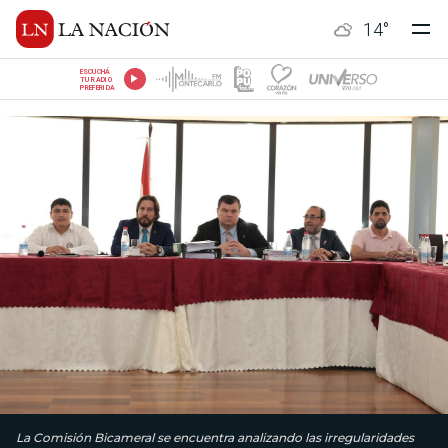
14
°
ESCUCHÁ
TU RADIO
PREFERIDA
La Comisión Bicameral se encuentra analizando las irregularidades