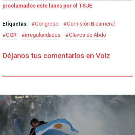
proclamados este lunes por el TSJE
Etiquetas:
#
Congreso
#
Comisión Bicameral
#
CGR
#
irregularidades
#
Clavos de Abdo
Déjanos tus comentarios en Voiz