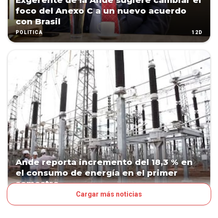
Exgerente de la Ande sugiere cambiar el
foco del Anexo C a un nuevo acuerdo
con Brasil
12D
POLÍTICA
Ande reporta incremento del 18,3 % en
el consumo de energía en el primer
semestre
Cargar más noticias
15D
NEGOCIOS