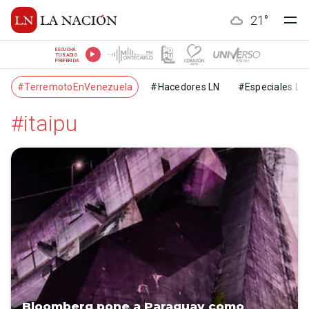
21
°
ESCUCHÁ
TU RADIO
PREFERIDA
#TerremotoEnVenezuela
#Hacedores LN
#Especiales LN
#itaipu
Bloomberg pone a Paraguay como