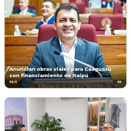
Anuncian obras viales para Caaguazú
con financiamiento de Itaipú
9D
PAÍS