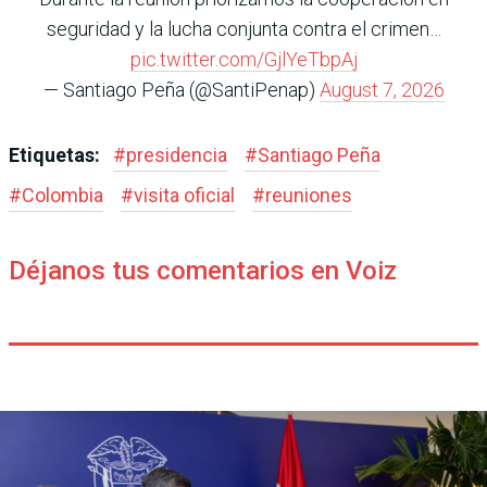
seguridad y la lucha conjunta contra el crimen…
pic.twitter.com/GjlYeTbpAj
— Santiago Peña (@SantiPenap)
August 7, 2026
Etiquetas:
#
presidencia
#
Santiago Peña
#
Colombia
#
visita oficial
#
reuniones
Déjanos tus comentarios en Voiz