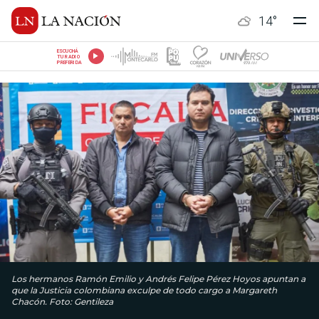
14
°
ESCUCHÁ
TU RADIO
PREFERIDA
Los hermanos Ramón Emilio y Andrés Felipe Pérez Hoyos apuntan a
que la Justicia colombiana exculpe de todo cargo a Margareth
Chacón. Foto: Gentileza