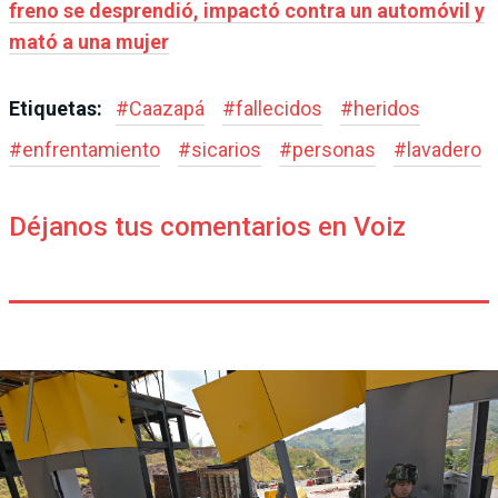
freno se desprendió, impactó contra un automóvil y
mató a una mujer
Etiquetas:
#
Caazapá
#
fallecidos
#
heridos
#
enfrentamiento
#
sicarios
#
personas
#
lavadero
Déjanos tus comentarios en Voiz