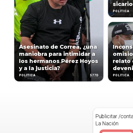
sicari
POLÍTICA
Asesinato de Correa, ¿una
Incons
maniobra para intimidar a
omisi
los hermanos Pérez Hoyos
relato
y a la justicia?
deveni
577D
POLÍTICA
POLÍTICA
Publicitar /cont
La Nación