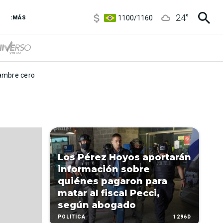
5900
/
5960
24
°
1100
/
1160
:MÁS
3,6
/
3,9
6850
/
7200
5900
/
5960
mbre cero
Los Pérez Hoyos aportarán
información sobre
quiénes pagaron para
matar al fiscal Pecci,
según abogado
1296D
POLÍTICA