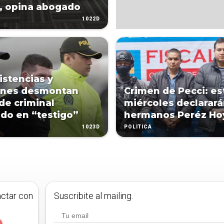
o, opina abogado
1022D
istencias y
ones desmontan
Crimen de Pecci: es
 de criminal
miércoles declarar
do en “testigo”
hermanos Peréz Ho
1023D
POLÍTICA
actar con
Suscribite al mailing.