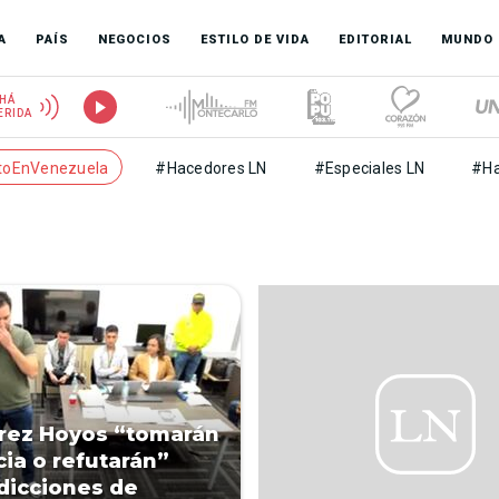
A
PAÍS
NEGOCIOS
ESTILO DE VIDA
EDITORIAL
MUNDO
HÁ
ERIDA
toEnVenezuela
#Hacedores LN
#Especiales LN
#Ha
rez Hoyos “tomarán
cia o refutarán”
dicciones de