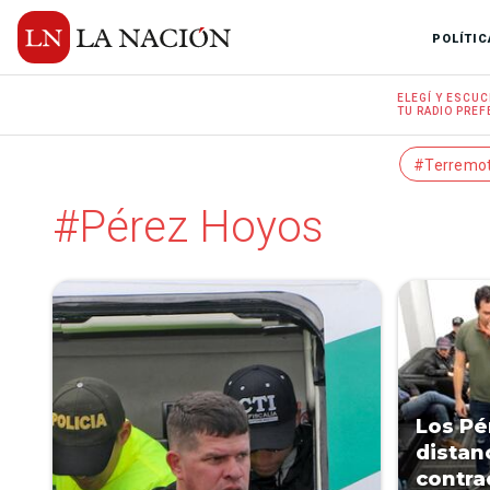
POLÍTIC
ELEGÍ Y
ESCUC
TU RADIO
PREF
#Terremo
#Pérez Hoyos
Los Pé
distan
contra