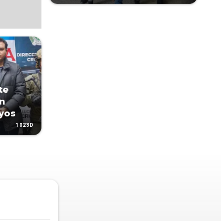
te
án
yos
1023D