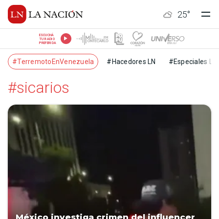
25
°
ESCUCHÁ
TU RADIO
PREFERIDA
#TerremotoEnVenezuela
#Hacedores LN
#Especiales LN
#sicarios
México investiga crimen del influencer