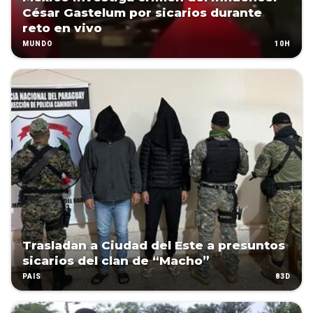
César Gastelum por sicarios durante
reto en vivo
10H
MUNDO
Trasladan a Ciudad del Este a presuntos
sicarios del clan de “Macho”
83D
PAÍS