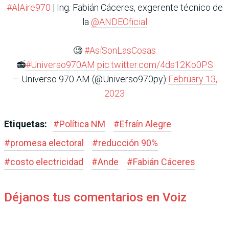
#AlAire970
| Ing. Fabián Cáceres, exgerente técnico de
la
@ANDEOficial
🧐
#AsíSonLasCosas
📻
#Universo970AM
pic.twitter.com/4ds12Ko0PS
— Universo 970 AM (@Universo970py)
February 13,
2023
Etiquetas:
#
Política NM
#
Efraín Alegre
#
promesa electoral
#
reducción 90%
#
costo electricidad
#
Ande
#
Fabián Cáceres
Déjanos tus comentarios en Voiz