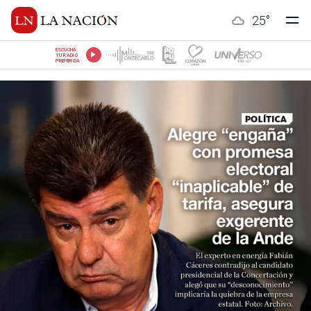
25
°
ESCUCHÁ
TU RADIO
PREFERIDA