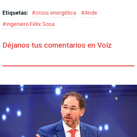
Etiquetas:
#
crisis energética
#
Ande
#
ingeniero Félix Sosa
Déjanos tus comentarios en Voiz