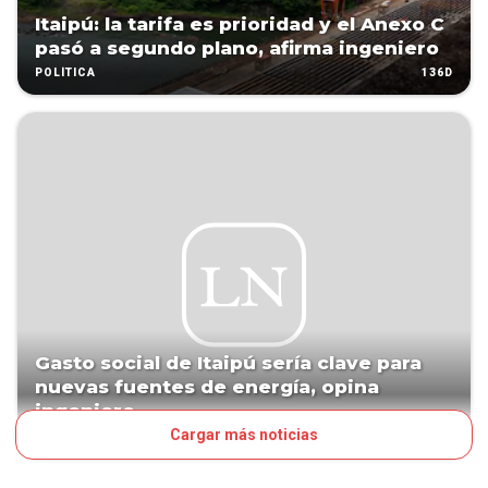
Itaipú: la tarifa es prioridad y el Anexo C
pasó a segundo plano, afirma ingeniero
136D
POLÍTICA
Gasto social de Itaipú sería clave para
nuevas fuentes de energía, opina
ingeniero
Cargar más noticias
294D
POLÍTICA