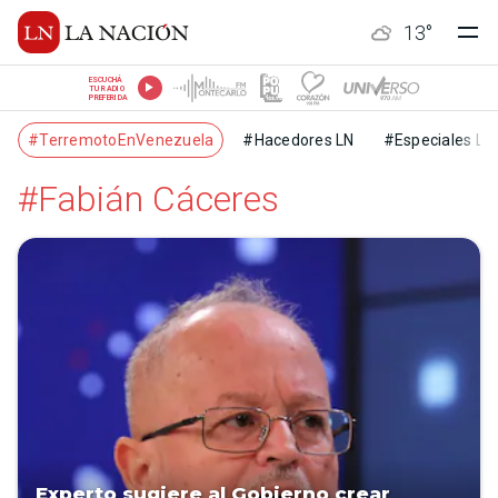
13
°
ESCUCHÁ
TU RADIO
PREFERIDA
#TerremotoEnVenezuela
#Hacedores LN
#Especiales LN
#Fabián Cáceres
Experto sugiere al Gobierno crear