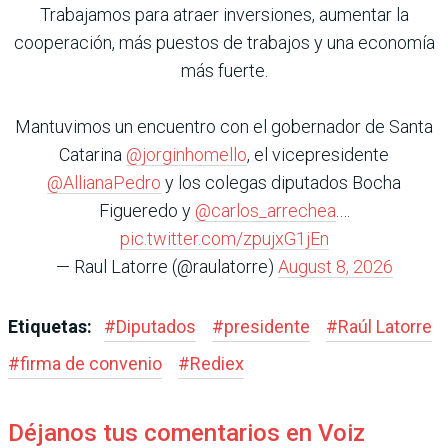
Trabajamos para atraer inversiones, aumentar la
cooperación, más puestos de trabajos y una economía
más fuerte.
Mantuvimos un encuentro con el gobernador de Santa
Catarina
@jorginhomello
, el vicepresidente
@AllianaPedro
y los colegas diputados Bocha
Figueredo y
@carlos_arrechea
.…
pic.twitter.com/zpujxG1jEn
— Raul Latorre (@raulatorre)
August 8, 2026
Etiquetas:
#
Diputados
#
presidente
#
Raúl Latorre
#
firma de convenio
#
Rediex
Déjanos tus comentarios en Voiz