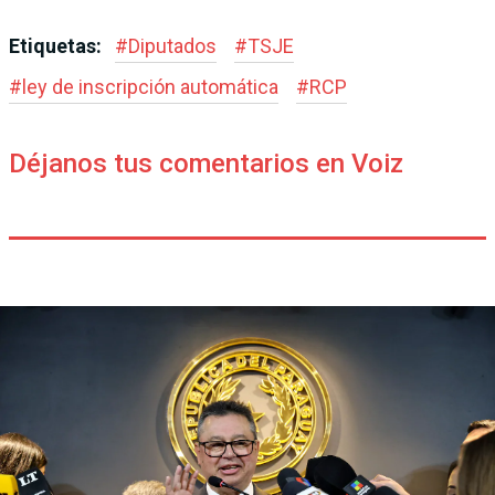
Etiquetas:
#
Diputados
#
TSJE
#
ley de inscripción automática
#
RCP
Déjanos tus comentarios en Voiz