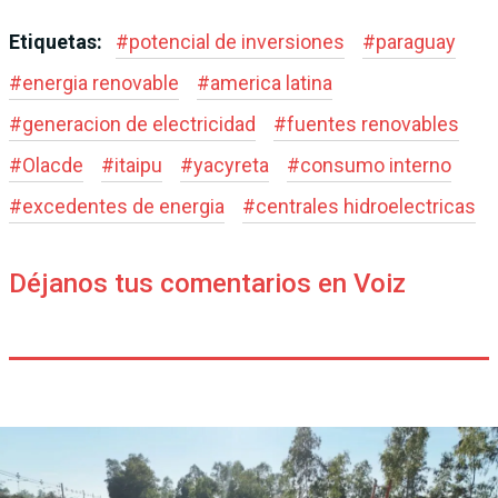
Etiquetas:
#
potencial de inversiones
#
paraguay
#
energia renovable
#
america latina
#
generacion de electricidad
#
fuentes renovables
#
Olacde
#
itaipu
#
yacyreta
#
consumo interno
#
excedentes de energia
#
centrales hidroelectricas
Déjanos tus comentarios en Voiz