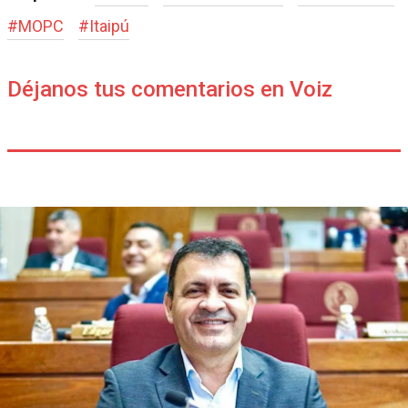
#
MOPC
#
Itaipú
Déjanos tus comentarios en Voiz