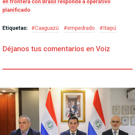
en frontera con Brasil responde a operativo
planificado
Etiquetas:
#
Caaguazú
#
empedrado
#
Itaipú
Déjanos tus comentarios en Voiz