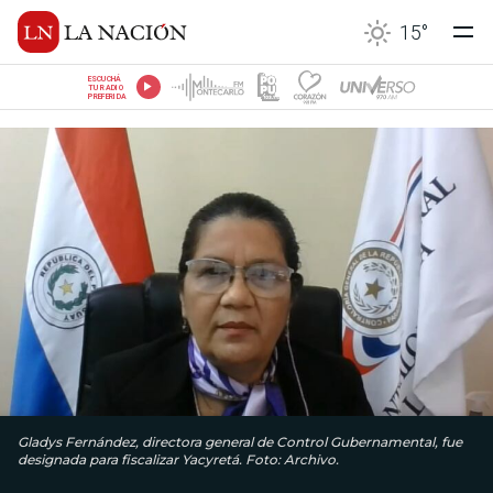
15
°
ESCUCHÁ
TU RADIO
PREFERIDA
Gladys Fernández, directora general de Control Gubernamental, fue
designada para fiscalizar Yacyretá. Foto: Archivo.