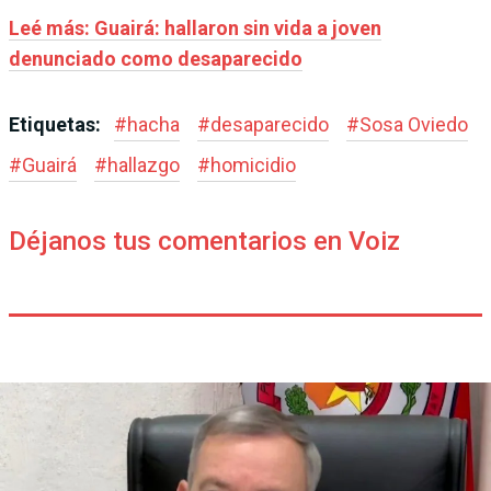
Leé más: Guairá: hallaron sin vida a joven
denunciado como desaparecido
Etiquetas:
#
hacha
#
desaparecido
#
Sosa Oviedo
#
Guairá
#
hallazgo
#
homicidio
Déjanos tus comentarios en Voiz