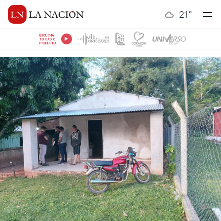
21
°
ESCUCHÁ
TU RADIO
PREFERIDA