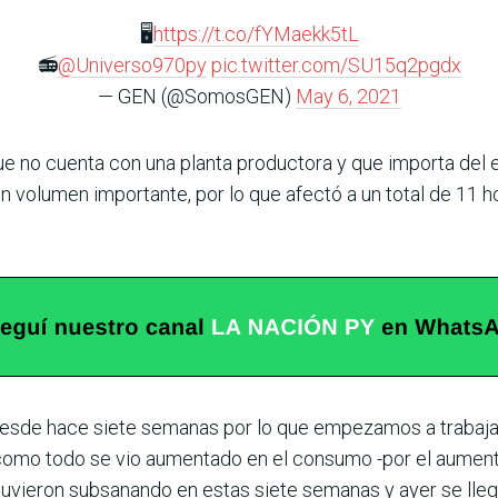
🖥
https://t.co/fYMaekk5tL
📻
@Universo970py
pic.twitter.com/SU15q2pgdx
— GEN (@SomosGEN)
May 6, 2021
e no cuenta con una planta productora y que importa del e
un volumen importante, por lo que afectó a un total de 11
 desde hace siete semanas por lo que empezamos a trabaja
 como todo se vio aumentado en el consumo -por el aument
uvieron subsanando en estas siete semanas y ayer se llegó