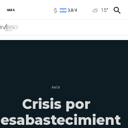
1100
/
1160
15
°
3,8
/
4
:MÁS
6850
/
7200
5900
/
5960
PAÍS
Crisis por
esabastecimient