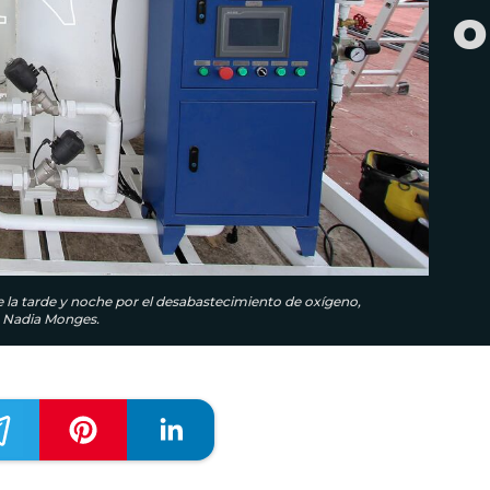
o
de la tarde y noche por el desabastecimiento de oxígeno,
o: Nadia Monges.